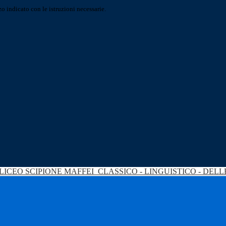
o indicato con le istruzioni necessarie.
LICEO SCIPIONE MAFFEI
CLASSICO - LINGUISTICO - DEL