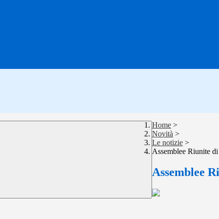
Home
>
Novità
>
Le notizie
>
Assemblee Riunite di 
Assemblee Riu