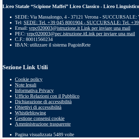
Liceo Statale “Scipione Maffei” Liceo Classico - Liceo Linguistic
SEDE: Via Massalongo, 4 - 37121 Verona - SUCCURSALE: Vi
Tel:
SEDE: Tel. +39 045 8001904 - SUCCURSALE: Tel. +39
Email:
vrpc020003@istruzione.it
Link per inviare una mail
PEC:
vrpc020003@pec.istruzione.it
Link per inviare una mail
C.F.: 80011560234
IBAN: utilizzare il sistema PagoinRete
Sezione Link Utili
Cookie policy
Note legali
Informativa Privacy
Ufficio Relazioni con il Pubblico
Dichiarazione di accessibilità
Obiettivi di accessibilità
Whistleblowing
Gestione consensi cookie
Amministrazione trasparente
Pagina visualizzata
5489
volte