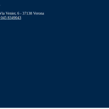
o
a Venier, 6 - 37138 Verona
 045 8349043