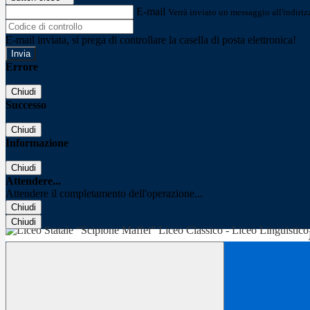
E-mail
Verrà inviato un messaggio all'indirizz
E-mail inviata, si prega di controllare la casella di posta elettronica!
Errore
Chiudi
Successo
Chiudi
Informazione
Chiudi
Attendere...
Attendere il completamento dell'operazione...
Chiudi
Chiudi