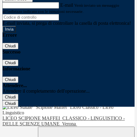
E-mail
Verrà inviato un messaggio
all'indirizzo indicato con le istruzioni necessarie.
E-mail inviata, si prega di controllare la casella di posta elettronica!
Errore
Chiudi
Successo
Chiudi
Informazione
Chiudi
Attendere...
Attendere il completamento dell'operazione...
Chiudi
Chiudi
LICEO SCIPIONE MAFFEI
CLASSICO - LINGUISTICO -
DELLE SCIENZE UMANE
Verona