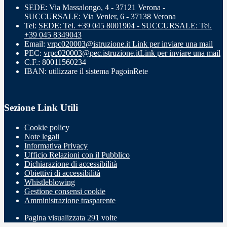
SEDE: Via Massalongo, 4 - 37121 Verona -
SUCCURSALE: Via Venier, 6 - 37138 Verona
Tel:
SEDE: Tel. +39 045 8001904 - SUCCURSALE: Tel.
+39 045 8349043
Email:
vrpc020003@istruzione.it
Link per inviare una mail
PEC:
vrpc020003@pec.istruzione.it
Link per inviare una mail
C.F.: 80011560234
IBAN: utilizzare il sistema PagoinRete
Sezione Link Utili
Cookie policy
Note legali
Informativa Privacy
Ufficio Relazioni con il Pubblico
Dichiarazione di accessibilità
Obiettivi di accessibilità
Whistleblowing
Gestione consensi cookie
Amministrazione trasparente
Pagina visualizzata
291
volte