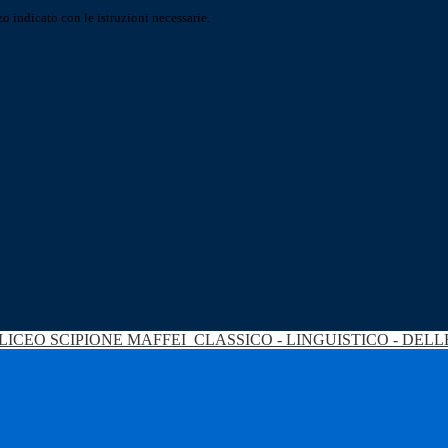
o indicato con le istruzioni necessarie.
LICEO SCIPIONE MAFFEI
CLASSICO - LINGUISTICO - DEL