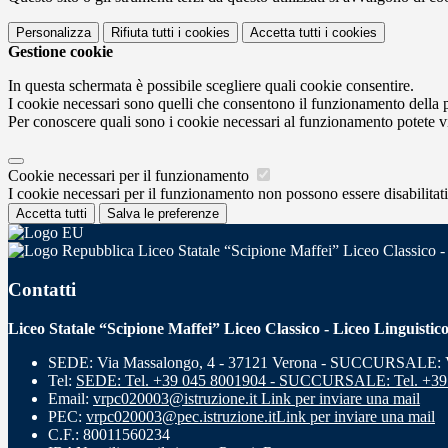
Personalizza
Rifiuta tutti
i cookies
Accetta tutti
i cookies
Gestione cookie
In questa schermata è possibile scegliere quali cookie consentire.
I cookie necessari sono quelli che consentono il funzionamento della pi
Per conoscere quali sono i cookie necessari al funzionamento potete v
Cookie necessari per il funzionamento
I cookie necessari per il funzionamento non possono essere disabilitati.
Accetta tutti
Salva le preferenze
Liceo Statale “Scipione Maffei” Liceo Classico -
Contatti
Liceo Statale “Scipione Maffei” Liceo Classico - Liceo Linguistic
SEDE: Via Massalongo, 4 - 37121 Verona - SUCCURSALE: Vi
Tel:
SEDE: Tel. +39 045 8001904 - SUCCURSALE: Tel. +39
Email:
vrpc020003@istruzione.it
Link per inviare una mail
PEC:
vrpc020003@pec.istruzione.it
Link per inviare una mail
C.F.: 80011560234