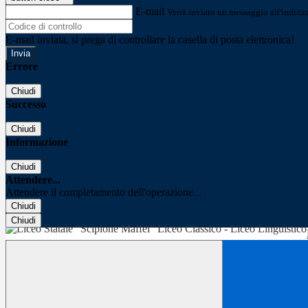
E-mail
Verrà inviato un messaggio all'indirizz
E-mail inviata, si prega di controllare la casella di posta elettronica!
Errore
Chiudi
Successo
Chiudi
Informazione
Chiudi
Attendere...
Attendere il completamento dell'operazione...
Chiudi
Chiudi