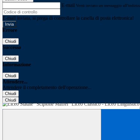
E-mail
Verrà inviato un messaggio all'indirizz
E-mail inviata, si prega di controllare la casella di posta elettronica!
Errore
Chiudi
Successo
Chiudi
Informazione
Chiudi
Attendere...
Attendere il completamento dell'operazione...
Chiudi
Chiudi