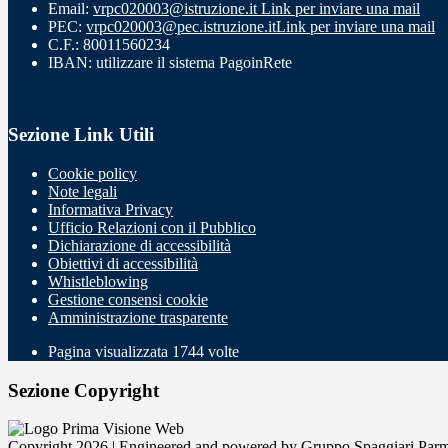
Email:
vrpc020003@istruzione.it
Link per inviare una mail
PEC:
vrpc020003@pec.istruzione.it
Link per inviare una mail
C.F.: 80011560234
IBAN: utilizzare il sistema PagoinRete
Sezione Link Utili
Cookie policy
Note legali
Informativa Privacy
Ufficio Relazioni con il Pubblico
Dichiarazione di accessibilità
Obiettivi di accessibilità
Whistleblowing
Gestione consensi cookie
Amministrazione trasparente
Pagina visualizzata
1744
volte
Sezione Copyright
Copyright 2026 | Engineered and powered by Gruppo Spaggiari Parm