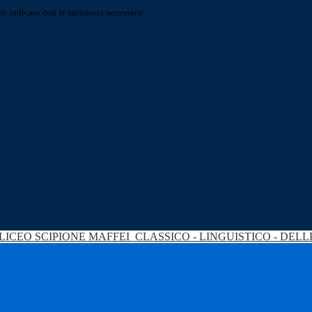
o indicato con le istruzioni necessarie.
LICEO SCIPIONE MAFFEI
CLASSICO - LINGUISTICO - DEL