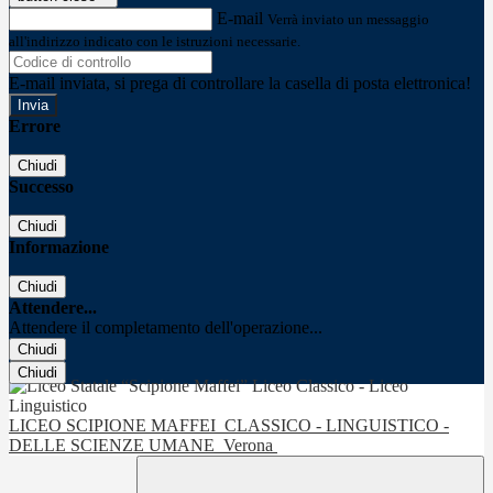
E-mail
Verrà inviato un messaggio
all'indirizzo indicato con le istruzioni necessarie.
E-mail inviata, si prega di controllare la casella di posta elettronica!
Errore
Chiudi
Successo
Chiudi
Informazione
Chiudi
Attendere...
Attendere il completamento dell'operazione...
Chiudi
Chiudi
LICEO SCIPIONE MAFFEI
CLASSICO - LINGUISTICO -
DELLE SCIENZE UMANE
Verona