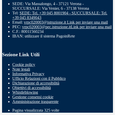
SEDE: Via Massalongo, 4 - 37121 Verona -
SUCCURSALE: Via Venier, 6 - 37138 Verona
Tel:
SEDE: Tel. +39 045 8001904 - SUCCURSALE: Tel.
+39 045 8349043
Email:
vrpc020003@istruzione.it
Link per inviare una mail
PEC:
vrpc020003@pec.istruzione.it
Link per inviare una mail
C.F.: 80011560234
IBAN: utilizzare il sistema PagoinRete
Sezione Link Utili
Cookie policy
Note legali
Informativa Privacy
Ufficio Relazioni con il Pubblico
Dichiarazione di accessibilità
Obiettivi di accessibilità
Whistleblowing
Gestione consensi cookie
Amministrazione trasparente
Pagina visualizzata
325
volte