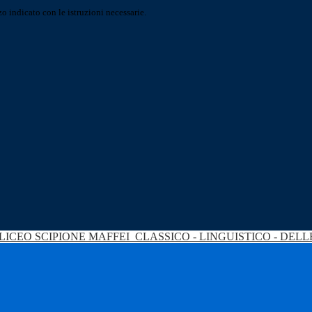
o indicato con le istruzioni necessarie.
LICEO SCIPIONE MAFFEI
CLASSICO - LINGUISTICO - DEL