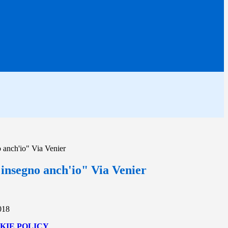
 anch'io" Via Venier
 insegno anch'io" Via Venier
018
KIE POLICY
.