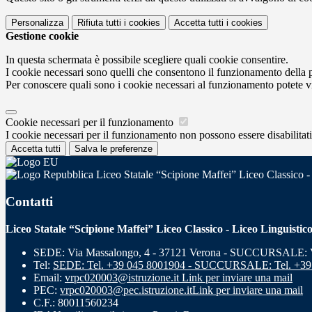
Personalizza
Rifiuta tutti
i cookies
Accetta tutti
i cookies
Gestione cookie
In questa schermata è possibile scegliere quali cookie consentire.
I cookie necessari sono quelli che consentono il funzionamento della pi
Per conoscere quali sono i cookie necessari al funzionamento potete v
Cookie necessari per il funzionamento
I cookie necessari per il funzionamento non possono essere disabilitati.
Accetta tutti
Salva le preferenze
Liceo Statale “Scipione Maffei” Liceo Classico -
Contatti
Liceo Statale “Scipione Maffei” Liceo Classico - Liceo Linguistic
SEDE: Via Massalongo, 4 - 37121 Verona - SUCCURSALE: Vi
Tel:
SEDE: Tel. +39 045 8001904 - SUCCURSALE: Tel. +39
Email:
vrpc020003@istruzione.it
Link per inviare una mail
PEC:
vrpc020003@pec.istruzione.it
Link per inviare una mail
C.F.: 80011560234