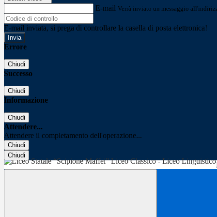
E-mail
Verrà inviato un messaggio all'indirizz
E-mail inviata, si prega di controllare la casella di posta elettronica!
Errore
Chiudi
Successo
Chiudi
Informazione
Chiudi
Attendere...
Attendere il completamento dell'operazione...
Chiudi
Chiudi