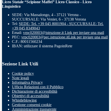
Liceo Statale “Scipione Maffei” Liceo Classico - Liceo
Linguistico
SEDE: Via Massalongo, 4 - 37121 Verona -
SUCCURSALE: Via Venier, 6 - 37138 Verona
Tel:
SEDE: Tel. +39 045 8001904 - SUCCURSALE: Tel.
+39 045 8349043
Email:
vrpc020003@istruzione.it
Link per inviare una mail
PEC:
vrpc020003@pec.istruzione.it
Link per inviare una mail
C.F.: 80011560234
IBAN: utilizzare il sistema PagoinRete
Sezione Link Utili
Cookie policy
Note legali
Informativa Privacy
Ufficio Relazioni con il Pubblico
Dichiarazione di accessibilità
Obiettivi di accessibilità
Whistleblowing
Gestione consensi cookie
Amministrazione trasparente