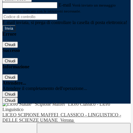
E-mail
Verrà inviato un messaggio
all'indirizzo indicato con le istruzioni necessarie.
E-mail inviata, si prega di controllare la casella di posta elettronica!
Errore
Chiudi
Successo
Chiudi
Informazione
Chiudi
Attendere...
Attendere il completamento dell'operazione...
Chiudi
Chiudi
LICEO SCIPIONE MAFFEI
CLASSICO - LINGUISTICO -
DELLE SCIENZE UMANE
Verona