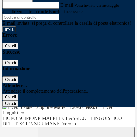
E-mail
Verrà inviato un messaggio
all'indirizzo indicato con le istruzioni necessarie.
E-mail inviata, si prega di controllare la casella di posta elettronica!
Errore
Chiudi
Successo
Chiudi
Informazione
Chiudi
Attendere...
Attendere il completamento dell'operazione...
Chiudi
Chiudi
LICEO SCIPIONE MAFFEI
CLASSICO - LINGUISTICO -
DELLE SCIENZE UMANE
Verona