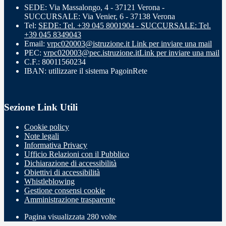
SEDE: Via Massalongo, 4 - 37121 Verona -
SUCCURSALE: Via Venier, 6 - 37138 Verona
Tel:
SEDE: Tel. +39 045 8001904 - SUCCURSALE: Tel.
+39 045 8349043
Email:
vrpc020003@istruzione.it
Link per inviare una mail
PEC:
vrpc020003@pec.istruzione.it
Link per inviare una mail
C.F.: 80011560234
IBAN: utilizzare il sistema PagoinRete
Sezione Link Utili
Cookie policy
Note legali
Informativa Privacy
Ufficio Relazioni con il Pubblico
Dichiarazione di accessibilità
Obiettivi di accessibilità
Whistleblowing
Gestione consensi cookie
Amministrazione trasparente
Pagina visualizzata
280
volte