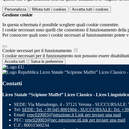
Personalizza
Rifiuta tutti
i cookies
Accetta tutti
i cookies
Gestione cookie
In questa schermata è possibile scegliere quali cookie consentire.
I cookie necessari sono quelli che consentono il funzionamento della pi
Per conoscere quali sono i cookie necessari al funzionamento potete v
Cookie necessari per il funzionamento
I cookie necessari per il funzionamento non possono essere disabilitati.
Accetta tutti
Salva le preferenze
Liceo Statale “Scipione Maffei” Liceo Classico -
Contatti
Liceo Statale “Scipione Maffei” Liceo Classico - Liceo Linguistic
SEDE: Via Massalongo, 4 - 37121 Verona - SUCCURSALE: Vi
Tel:
SEDE: Tel. +39 045 8001904 - SUCCURSALE: Tel. +39
Email:
vrpc020003@istruzione.it
Link per inviare una mail
PEC:
vrpc020003@pec.istruzione.it
Link per inviare una mail
C.F.: 80011560234