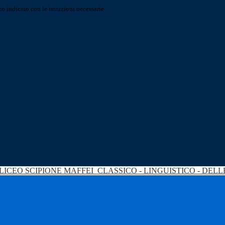
o indicato con le istruzioni necessarie.
LICEO SCIPIONE MAFFEI
CLASSICO - LINGUISTICO - DEL