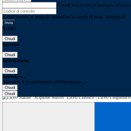
E-mail
Verrà inviato un messaggio all'indirizz
E-mail inviata, si prega di controllare la casella di posta elettronica!
Errore
Chiudi
Successo
Chiudi
Informazione
Chiudi
Attendere...
Attendere il completamento dell'operazione...
Chiudi
Chiudi