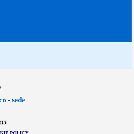
e
co - sede
2019
KIE POLICY
.