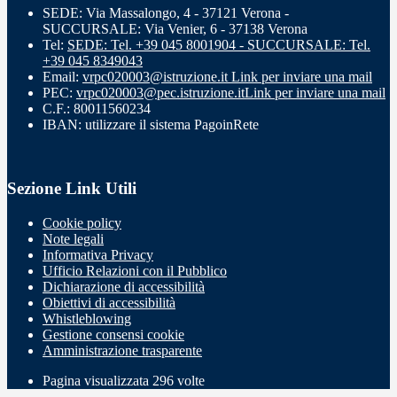
SEDE: Via Massalongo, 4 - 37121 Verona -
SUCCURSALE: Via Venier, 6 - 37138 Verona
Tel:
SEDE: Tel. +39 045 8001904 - SUCCURSALE: Tel.
+39 045 8349043
Email:
vrpc020003@istruzione.it
Link per inviare una mail
PEC:
vrpc020003@pec.istruzione.it
Link per inviare una mail
C.F.: 80011560234
IBAN: utilizzare il sistema PagoinRete
Sezione Link Utili
Cookie policy
Note legali
Informativa Privacy
Ufficio Relazioni con il Pubblico
Dichiarazione di accessibilità
Obiettivi di accessibilità
Whistleblowing
Gestione consensi cookie
Amministrazione trasparente
Pagina visualizzata
296
volte