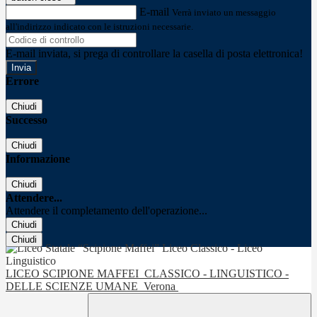
E-mail
Verrà inviato un messaggio
all'indirizzo indicato con le istruzioni necessarie.
E-mail inviata, si prega di controllare la casella di posta elettronica!
Errore
Chiudi
Successo
Chiudi
Informazione
Chiudi
Attendere...
Attendere il completamento dell'operazione...
Chiudi
Chiudi
LICEO SCIPIONE MAFFEI
CLASSICO - LINGUISTICO -
DELLE SCIENZE UMANE
Verona