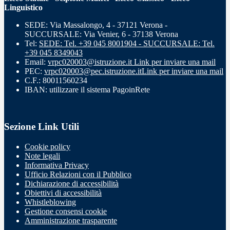
Linguistico
SEDE: Via Massalongo, 4 - 37121 Verona -
SUCCURSALE: Via Venier, 6 - 37138 Verona
Tel:
SEDE: Tel. +39 045 8001904 - SUCCURSALE: Tel.
+39 045 8349043
Email:
vrpc020003@istruzione.it
Link per inviare una mail
PEC:
vrpc020003@pec.istruzione.it
Link per inviare una mail
C.F.: 80011560234
IBAN: utilizzare il sistema PagoinRete
Sezione Link Utili
Cookie policy
Note legali
Informativa Privacy
Ufficio Relazioni con il Pubblico
Dichiarazione di accessibilità
Obiettivi di accessibilità
Whistleblowing
Gestione consensi cookie
Amministrazione trasparente