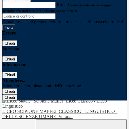
E-mail
Verrà inviato un messaggio
all'indirizzo indicato con le istruzioni necessarie.
E-mail inviata, si prega di controllare la casella di posta elettronica!
Errore
Chiudi
Successo
Chiudi
Informazione
Chiudi
Attendere...
Attendere il completamento dell'operazione...
Chiudi
Chiudi
LICEO SCIPIONE MAFFEI
CLASSICO - LINGUISTICO -
DELLE SCIENZE UMANE
Verona