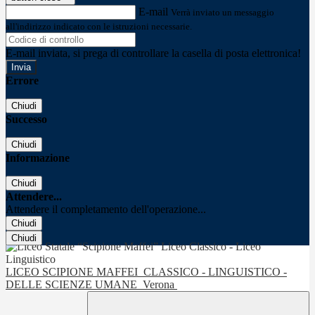
E-mail
Verrà inviato un messaggio
all'indirizzo indicato con le istruzioni necessarie.
E-mail inviata, si prega di controllare la casella di posta elettronica!
Errore
Chiudi
Successo
Chiudi
Informazione
Chiudi
Attendere...
Attendere il completamento dell'operazione...
Chiudi
Chiudi
LICEO SCIPIONE MAFFEI
CLASSICO - LINGUISTICO -
DELLE SCIENZE UMANE
Verona