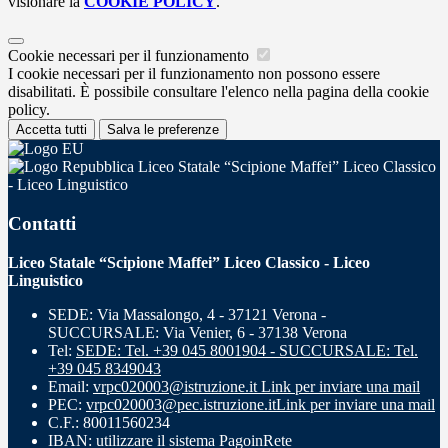
visionare la
COOKIE POLICY
.
Cookie necessari per il funzionamento
I cookie necessari per il funzionamento non possono essere
disabilitati. È possibile consultare l'elenco nella pagina della cookie
policy.
Accetta tutti
Salva le preferenze
Liceo Statale “Scipione Maffei” Liceo Classico
- Liceo Linguistico
Contatti
Liceo Statale “Scipione Maffei” Liceo Classico - Liceo
Linguistico
SEDE: Via Massalongo, 4 - 37121 Verona -
SUCCURSALE: Via Venier, 6 - 37138 Verona
Tel:
SEDE: Tel. +39 045 8001904 - SUCCURSALE: Tel.
+39 045 8349043
Email:
vrpc020003@istruzione.it
Link per inviare una mail
PEC:
vrpc020003@pec.istruzione.it
Link per inviare una mail
C.F.: 80011560234
IBAN: utilizzare il sistema PagoinRete