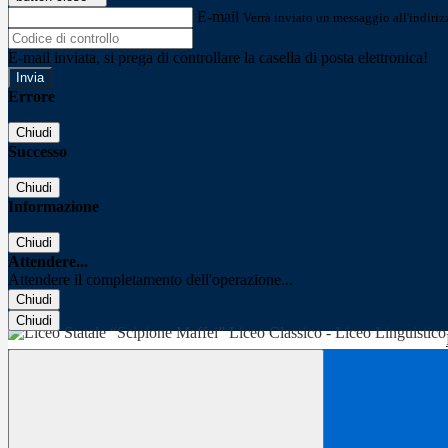
E-mail
Verrà inviato un messaggio all'indirizz
E-mail inviata, si prega di controllare la casella di posta elettronica!
Errore
Chiudi
Successo
Chiudi
Informazione
Chiudi
Attendere...
Attendere il completamento dell'operazione...
Chiudi
Chiudi