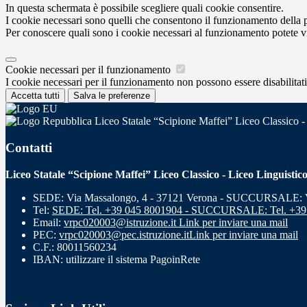
In questa schermata è possibile scegliere quali cookie consentire.
I cookie necessari sono quelli che consentono il funzionamento della pi
Per conoscere quali sono i cookie necessari al funzionamento potete v
Cookie necessari per il funzionamento
I cookie necessari per il funzionamento non possono essere disabilitati.
Accetta tutti
Salva le preferenze
Liceo Statale “Scipione Maffei” Liceo Classico -
Contatti
Liceo Statale “Scipione Maffei” Liceo Classico - Liceo Linguistic
SEDE: Via Massalongo, 4 - 37121 Verona - SUCCURSALE: Vi
Tel:
SEDE: Tel. +39 045 8001904 - SUCCURSALE: Tel. +39
Email:
vrpc020003@istruzione.it
Link per inviare una mail
PEC:
vrpc020003@pec.istruzione.it
Link per inviare una mail
C.F.: 80011560234
IBAN: utilizzare il sistema PagoinRete