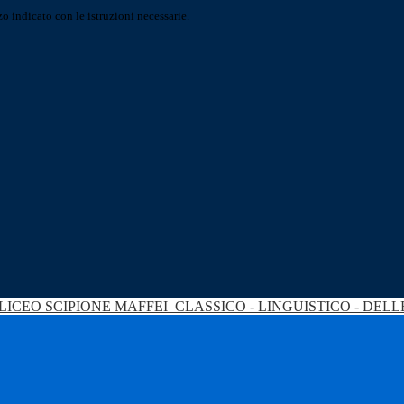
o indicato con le istruzioni necessarie.
LICEO SCIPIONE MAFFEI
CLASSICO - LINGUISTICO - DEL