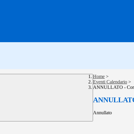
Home
>
Eventi Calendario
>
ANNULLATO - Corso
ANNULLATO -
Annullato