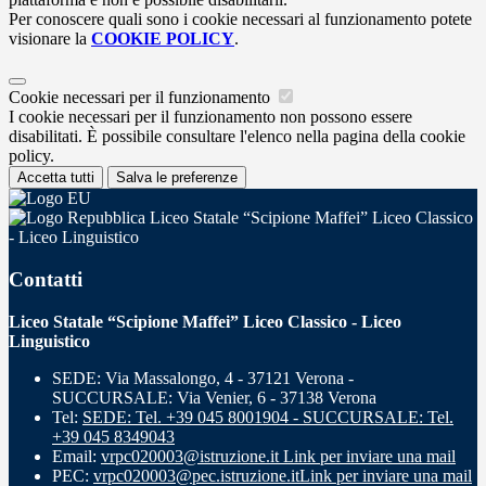
Per conoscere quali sono i cookie necessari al funzionamento potete
visionare la
COOKIE POLICY
.
Cookie necessari per il funzionamento
I cookie necessari per il funzionamento non possono essere
disabilitati. È possibile consultare l'elenco nella pagina della cookie
policy.
Accetta tutti
Salva le preferenze
Liceo Statale “Scipione Maffei” Liceo Classico
- Liceo Linguistico
Contatti
Liceo Statale “Scipione Maffei” Liceo Classico - Liceo
Linguistico
SEDE: Via Massalongo, 4 - 37121 Verona -
SUCCURSALE: Via Venier, 6 - 37138 Verona
Tel:
SEDE: Tel. +39 045 8001904 - SUCCURSALE: Tel.
+39 045 8349043
Email:
vrpc020003@istruzione.it
Link per inviare una mail
PEC:
vrpc020003@pec.istruzione.it
Link per inviare una mail