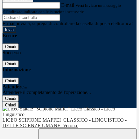
E-mail
Verrà inviato un messaggio
all'indirizzo indicato con le istruzioni necessarie.
E-mail inviata, si prega di controllare la casella di posta elettronica!
Errore
Chiudi
Successo
Chiudi
Informazione
Chiudi
Attendere...
Attendere il completamento dell'operazione...
Chiudi
Chiudi
LICEO SCIPIONE MAFFEI
CLASSICO - LINGUISTICO -
DELLE SCIENZE UMANE
Verona