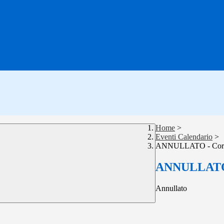
Home
>
Eventi Calendario
>
ANNULLATO - Corso
ANNULLATO -
Annullato