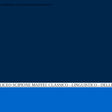
o indicato con le istruzioni necessarie.
LICEO SCIPIONE MAFFEI
CLASSICO - LINGUISTICO - DEL