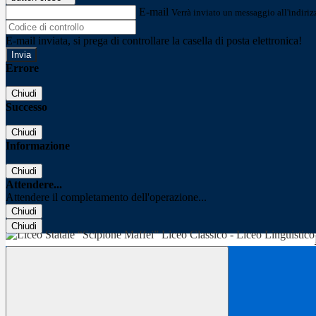
E-mail
Verrà inviato un messaggio all'indirizz
E-mail inviata, si prega di controllare la casella di posta elettronica!
Errore
Chiudi
Successo
Chiudi
Informazione
Chiudi
Attendere...
Attendere il completamento dell'operazione...
Chiudi
Chiudi