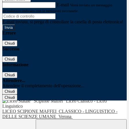
E-mail
Verrà inviato un messaggio
all'indirizzo indicato con le istruzioni necessarie.
E-mail inviata, si prega di controllare la casella di posta elettronica!
Errore
Chiudi
Successo
Chiudi
Informazione
Chiudi
Attendere...
Attendere il completamento dell'operazione...
Chiudi
Chiudi
LICEO SCIPIONE MAFFEI
CLASSICO - LINGUISTICO -
DELLE SCIENZE UMANE
Verona