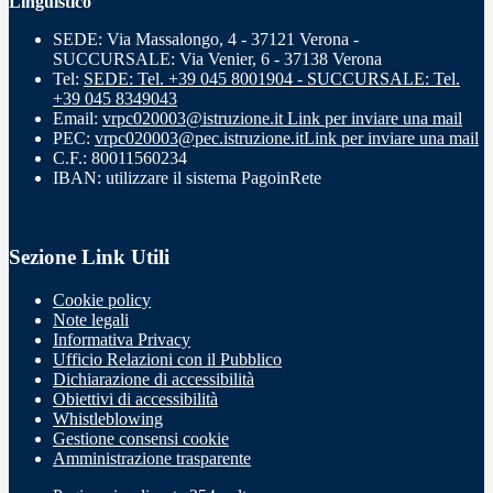
Linguistico
SEDE: Via Massalongo, 4 - 37121 Verona -
SUCCURSALE: Via Venier, 6 - 37138 Verona
Tel:
SEDE: Tel. +39 045 8001904 - SUCCURSALE: Tel.
+39 045 8349043
Email:
vrpc020003@istruzione.it
Link per inviare una mail
PEC:
vrpc020003@pec.istruzione.it
Link per inviare una mail
C.F.: 80011560234
IBAN: utilizzare il sistema PagoinRete
Sezione Link Utili
Cookie policy
Note legali
Informativa Privacy
Ufficio Relazioni con il Pubblico
Dichiarazione di accessibilità
Obiettivi di accessibilità
Whistleblowing
Gestione consensi cookie
Amministrazione trasparente