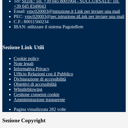
Tel:
SEDE: Tel. +39 045 8001904 - SUCCURSALE: Tel.
+39 045 8349043
Email:
vrpc020003@istruzione.it
Link per inviare una mail
PEC:
vrpc020003@pec.istruzione.it
Link per inviare una mail
C.F.: 80011560234
IBAN: utilizzare il sistema PagoinRete
Sezione Link Utili
Cookie policy
Note legali
Informativa Privacy
Ufficio Relazioni con il Pubblico
Dichiarazione di accessibilità
Obiettivi di accessibilità
Whistleblowing
Gestione consensi cookie
Amministrazione trasparente
Pagina visualizzata
282
volte
Sezione Copyright