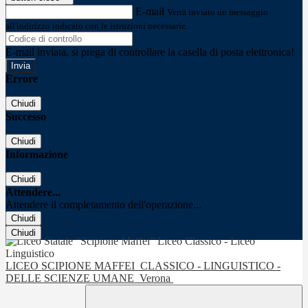
E-mail
Verrà inviato un messaggio
all'indirizzo indicato con le istruzioni necessarie.
E-mail inviata, si prega di controllare la casella di posta elettronica!
Errore
Chiudi
Successo
Chiudi
Informazione
Chiudi
Attendere...
Attendere il completamento dell'operazione...
Chiudi
Chiudi
LICEO SCIPIONE MAFFEI
CLASSICO - LINGUISTICO -
DELLE SCIENZE UMANE
Verona