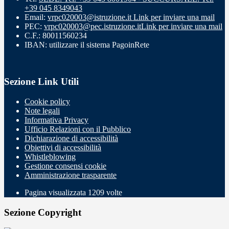
+39 045 8349043
Email:
vrpc020003@istruzione.it
Link per inviare una mail
PEC:
vrpc020003@pec.istruzione.it
Link per inviare una mail
C.F.: 80011560234
IBAN: utilizzare il sistema PagoinRete
Sezione Link Utili
Cookie policy
Note legali
Informativa Privacy
Ufficio Relazioni con il Pubblico
Dichiarazione di accessibilità
Obiettivi di accessibilità
Whistleblowing
Gestione consensi cookie
Amministrazione trasparente
Pagina visualizzata
1209
volte
Sezione Copyright