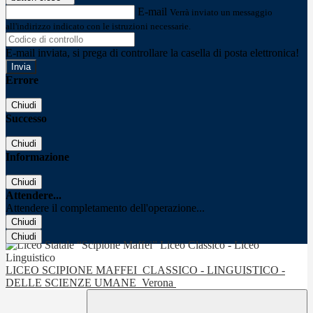
E-mail
Verrà inviato un messaggio
all'indirizzo indicato con le istruzioni necessarie.
E-mail inviata, si prega di controllare la casella di posta elettronica!
Errore
Chiudi
Successo
Chiudi
Informazione
Chiudi
Attendere...
Attendere il completamento dell'operazione...
Chiudi
Chiudi
LICEO SCIPIONE MAFFEI
CLASSICO - LINGUISTICO -
DELLE SCIENZE UMANE
Verona