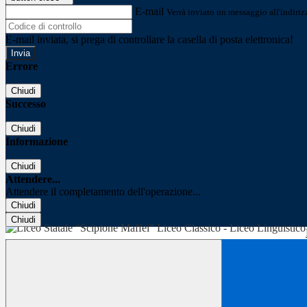
E-mail
Verrà inviato un messaggio all'indirizz
E-mail inviata, si prega di controllare la casella di posta elettronica!
Errore
Chiudi
Successo
Chiudi
Informazione
Chiudi
Attendere...
Attendere il completamento dell'operazione...
Chiudi
Chiudi