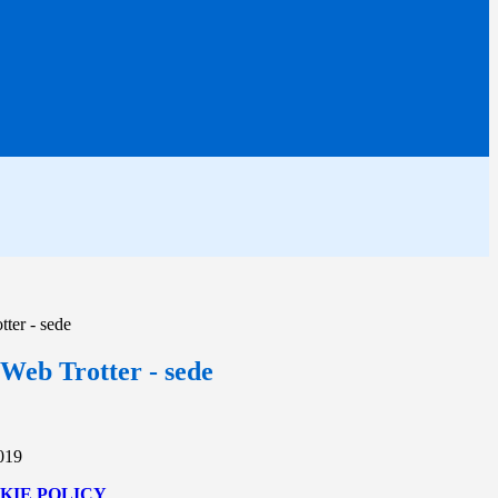
ter - sede
Web Trotter - sede
2019
KIE POLICY
.