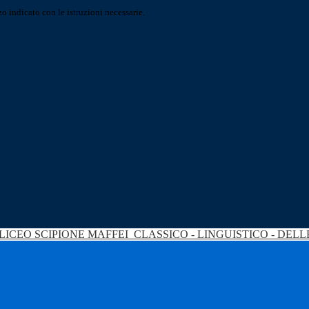
o indicato con le istruzioni necessarie.
LICEO SCIPIONE MAFFEI
CLASSICO - LINGUISTICO - DEL