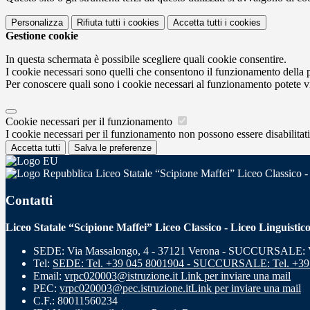
Personalizza
Rifiuta tutti
i cookies
Accetta tutti
i cookies
Gestione cookie
In questa schermata è possibile scegliere quali cookie consentire.
I cookie necessari sono quelli che consentono il funzionamento della pi
Per conoscere quali sono i cookie necessari al funzionamento potete v
Cookie necessari per il funzionamento
I cookie necessari per il funzionamento non possono essere disabilitati.
Accetta tutti
Salva le preferenze
Liceo Statale “Scipione Maffei” Liceo Classico -
Contatti
Liceo Statale “Scipione Maffei” Liceo Classico - Liceo Linguistic
SEDE: Via Massalongo, 4 - 37121 Verona - SUCCURSALE: Vi
Tel:
SEDE: Tel. +39 045 8001904 - SUCCURSALE: Tel. +39
Email:
vrpc020003@istruzione.it
Link per inviare una mail
PEC:
vrpc020003@pec.istruzione.it
Link per inviare una mail
C.F.: 80011560234