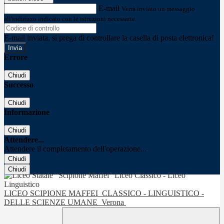
E-mail
Verrà inviato un messaggio
all'indirizzo indicato con le istruzioni necessarie.
E-mail inviata, si prega di controllare la casella di posta elettronica!
Errore
Chiudi
Successo
Chiudi
Informazione
Chiudi
Attendere...
Attendere il completamento dell'operazione...
Chiudi
Chiudi
LICEO SCIPIONE MAFFEI
CLASSICO - LINGUISTICO -
DELLE SCIENZE UMANE
Verona