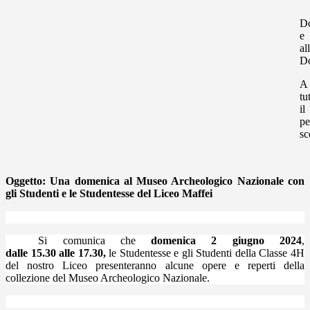
Do
e
al
Do
A
tu
il
pe
sc
Oggetto:
Una domenica al Museo Archeologico Nazionale con
gli Studenti e le Studentesse del Liceo Maffei
Si comunica che
domenica 2 giugno 2024
,
dalle
15.30
alle
17.30
,
le Studentesse e gli Studenti della Classe 4H
del nostro Liceo presenteranno alcune opere e reperti della
collezione del Museo Archeologico Nazionale.