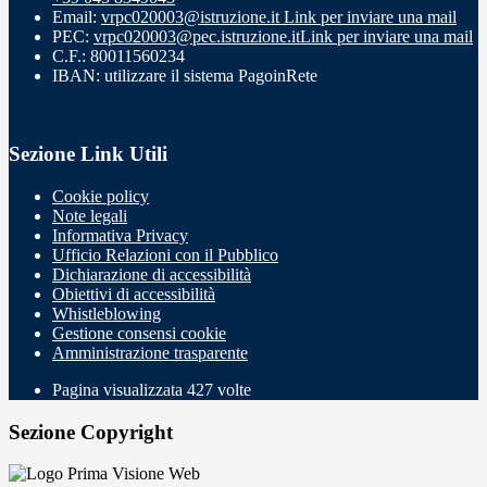
Email:
vrpc020003@istruzione.it
Link per inviare una mail
PEC:
vrpc020003@pec.istruzione.it
Link per inviare una mail
C.F.: 80011560234
IBAN: utilizzare il sistema PagoinRete
Sezione Link Utili
Cookie policy
Note legali
Informativa Privacy
Ufficio Relazioni con il Pubblico
Dichiarazione di accessibilità
Obiettivi di accessibilità
Whistleblowing
Gestione consensi cookie
Amministrazione trasparente
Pagina visualizzata
427
volte
Sezione Copyright