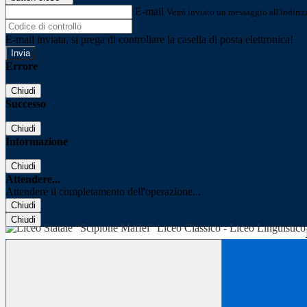
E-mail
Verrà inviato un messaggio all'indirizz
E-mail inviata, si prega di controllare la casella di posta elettronica!
Errore
Chiudi
Successo
Chiudi
Informazione
Chiudi
Attendere...
Attendere il completamento dell'operazione...
Chiudi
Chiudi