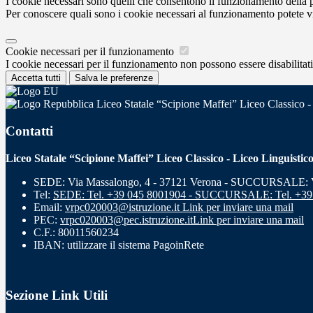
I cookie necessari sono quelli che consentono il funzionamento della pi
Per conoscere quali sono i cookie necessari al funzionamento potete v
Cookie necessari per il funzionamento
I cookie necessari per il funzionamento non possono essere disabilitati.
Accetta tutti
Salva le preferenze
Liceo Statale “Scipione Maffei” Liceo Classico -
Contatti
Liceo Statale “Scipione Maffei” Liceo Classico - Liceo Linguistic
SEDE: Via Massalongo, 4 - 37121 Verona - SUCCURSALE: Vi
Tel:
SEDE: Tel. +39 045 8001904 - SUCCURSALE: Tel. +39
Email:
vrpc020003@istruzione.it
Link per inviare una mail
PEC:
vrpc020003@pec.istruzione.it
Link per inviare una mail
C.F.: 80011560234
IBAN: utilizzare il sistema PagoinRete
Sezione Link Utili