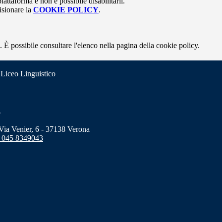
attaforma e non è possibile disabilitarli.
isionare la
COOKIE POLICY
.
 È possibile consultare l'elenco nella pagina della cookie policy.
 Liceo Linguistico
o
a Venier, 6 - 37138 Verona
 045 8349043