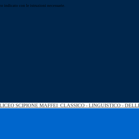
o indicato con le istruzioni necessarie.
LICEO SCIPIONE MAFFEI
CLASSICO - LINGUISTICO - DEL