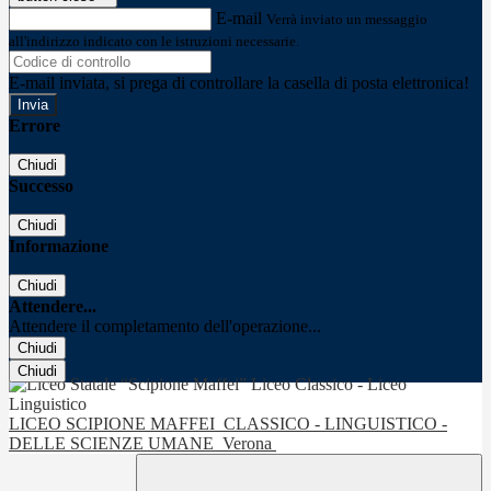
E-mail
Verrà inviato un messaggio
all'indirizzo indicato con le istruzioni necessarie.
E-mail inviata, si prega di controllare la casella di posta elettronica!
Errore
Chiudi
Successo
Chiudi
Informazione
Chiudi
Attendere...
Attendere il completamento dell'operazione...
Chiudi
Chiudi
LICEO SCIPIONE MAFFEI
CLASSICO - LINGUISTICO -
DELLE SCIENZE UMANE
Verona