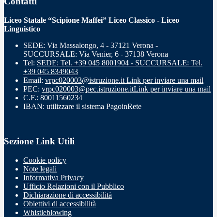
Contatti
Liceo Statale “Scipione Maffei” Liceo Classico - Liceo
Linguistico
SEDE: Via Massalongo, 4 - 37121 Verona -
SUCCURSALE: Via Venier, 6 - 37138 Verona
Tel:
SEDE: Tel. +39 045 8001904 - SUCCURSALE: Tel.
+39 045 8349043
Email:
vrpc020003@istruzione.it
Link per inviare una mail
PEC:
vrpc020003@pec.istruzione.it
Link per inviare una mail
C.F.: 80011560234
IBAN: utilizzare il sistema PagoinRete
Sezione Link Utili
Cookie policy
Note legali
Informativa Privacy
Ufficio Relazioni con il Pubblico
Dichiarazione di accessibilità
Obiettivi di accessibilità
Whistleblowing