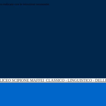
o indicato con le istruzioni necessarie.
LICEO SCIPIONE MAFFEI
CLASSICO - LINGUISTICO - DEL