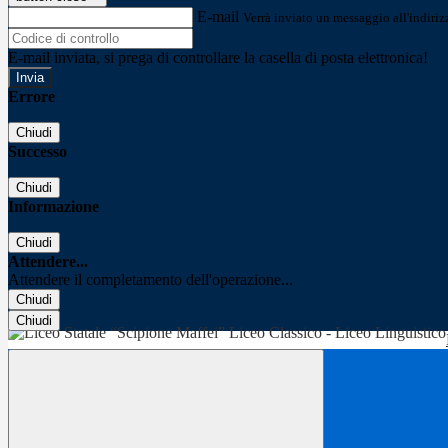
E-mail
Verrà inviato un messaggio all'indirizz
E-mail inviata, si prega di controllare la casella di posta elettronica!
Errore
Chiudi
Successo
Chiudi
Informazione
Chiudi
Attendere...
Attendere il completamento dell'operazione...
Chiudi
Chiudi