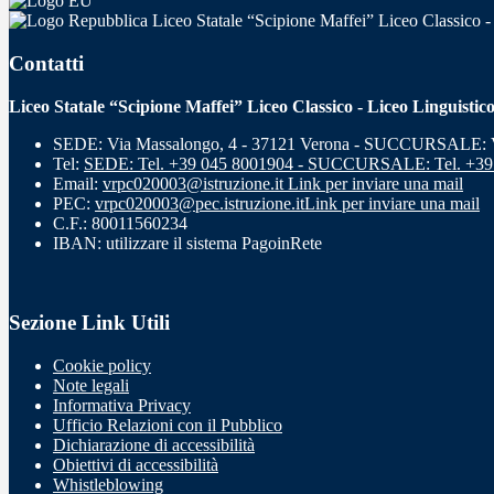
Liceo Statale “Scipione Maffei” Liceo Classico -
Contatti
Liceo Statale “Scipione Maffei” Liceo Classico - Liceo Linguistic
SEDE: Via Massalongo, 4 - 37121 Verona - SUCCURSALE: Vi
Tel:
SEDE: Tel. +39 045 8001904 - SUCCURSALE: Tel. +39
Email:
vrpc020003@istruzione.it
Link per inviare una mail
PEC:
vrpc020003@pec.istruzione.it
Link per inviare una mail
C.F.: 80011560234
IBAN: utilizzare il sistema PagoinRete
Sezione Link Utili
Cookie policy
Note legali
Informativa Privacy
Ufficio Relazioni con il Pubblico
Dichiarazione di accessibilità
Obiettivi di accessibilità
Whistleblowing