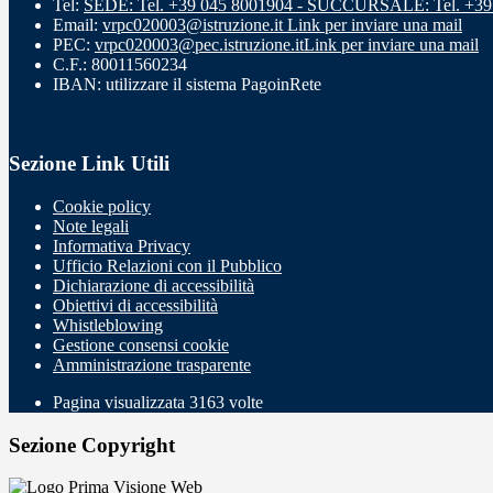
Tel:
SEDE: Tel. +39 045 8001904 - SUCCURSALE: Tel. +39
Email:
vrpc020003@istruzione.it
Link per inviare una mail
PEC:
vrpc020003@pec.istruzione.it
Link per inviare una mail
C.F.: 80011560234
IBAN: utilizzare il sistema PagoinRete
Sezione Link Utili
Cookie policy
Note legali
Informativa Privacy
Ufficio Relazioni con il Pubblico
Dichiarazione di accessibilità
Obiettivi di accessibilità
Whistleblowing
Gestione consensi cookie
Amministrazione trasparente
Pagina visualizzata
3163
volte
Sezione Copyright