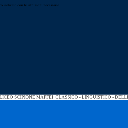
o indicato con le istruzioni necessarie.
LICEO SCIPIONE MAFFEI
CLASSICO - LINGUISTICO - DEL