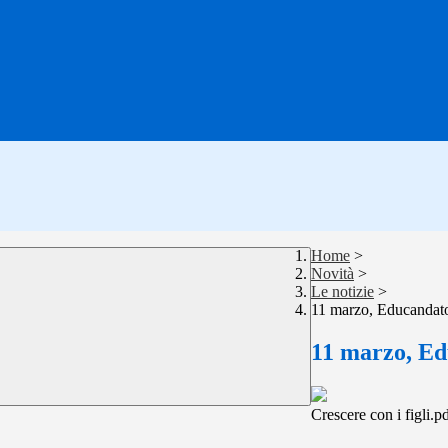
Home
>
Novità
>
Le notizie
>
11 marzo, Educandato
11 marzo, Ed
Crescere con i figli.p