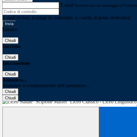
E-mail
Verrà inviato un messaggio all'indirizz
E-mail inviata, si prega di controllare la casella di posta elettronica!
Errore
Chiudi
Successo
Chiudi
Informazione
Chiudi
Attendere...
Attendere il completamento dell'operazione...
Chiudi
Chiudi