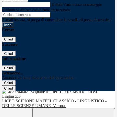
E-mail
Verrà inviato un messaggio
all'indirizzo indicato con le istruzioni necessarie.
E-mail inviata, si prega di controllare la casella di posta elettronica!
Errore
Chiudi
Successo
Chiudi
Informazione
Chiudi
Attendere...
Attendere il completamento dell'operazione...
Chiudi
Chiudi
LICEO SCIPIONE MAFFEI
CLASSICO - LINGUISTICO -
DELLE SCIENZE UMANE
Verona