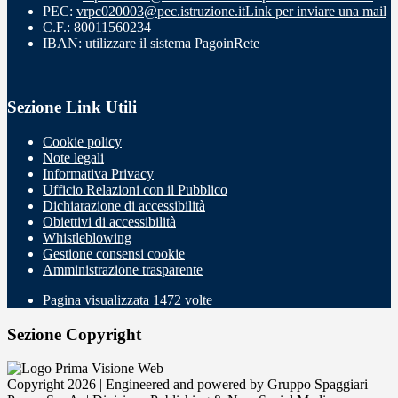
PEC:
vrpc020003@pec.istruzione.it
Link per inviare una mail
C.F.: 80011560234
IBAN: utilizzare il sistema PagoinRete
Sezione Link Utili
Cookie policy
Note legali
Informativa Privacy
Ufficio Relazioni con il Pubblico
Dichiarazione di accessibilità
Obiettivi di accessibilità
Whistleblowing
Gestione consensi cookie
Amministrazione trasparente
Pagina visualizzata
1472
volte
Sezione Copyright
Copyright 2026 | Engineered and powered by Gruppo Spaggiari