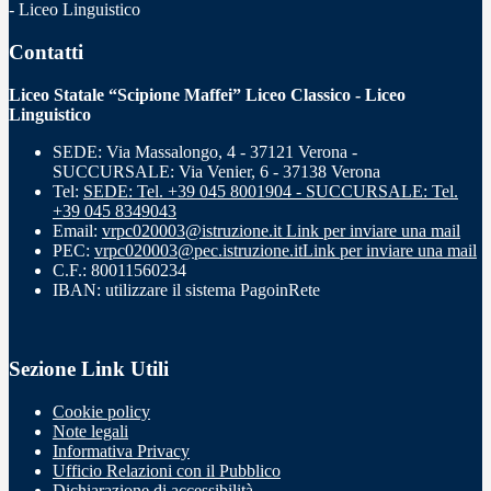
- Liceo Linguistico
Contatti
Liceo Statale “Scipione Maffei” Liceo Classico - Liceo
Linguistico
SEDE: Via Massalongo, 4 - 37121 Verona -
SUCCURSALE: Via Venier, 6 - 37138 Verona
Tel:
SEDE: Tel. +39 045 8001904 - SUCCURSALE: Tel.
+39 045 8349043
Email:
vrpc020003@istruzione.it
Link per inviare una mail
PEC:
vrpc020003@pec.istruzione.it
Link per inviare una mail
C.F.: 80011560234
IBAN: utilizzare il sistema PagoinRete
Sezione Link Utili
Cookie policy
Note legali
Informativa Privacy
Ufficio Relazioni con il Pubblico
Dichiarazione di accessibilità