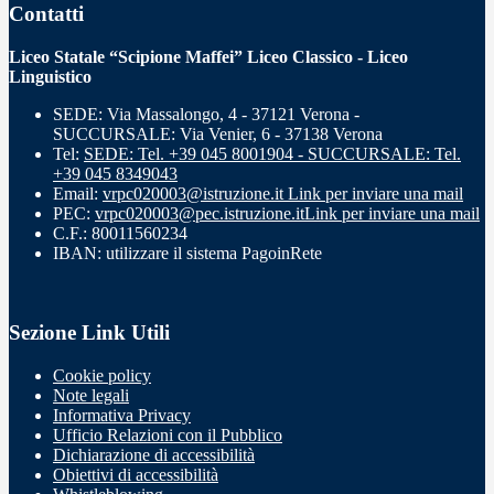
Contatti
Liceo Statale “Scipione Maffei” Liceo Classico - Liceo
Linguistico
SEDE: Via Massalongo, 4 - 37121 Verona -
SUCCURSALE: Via Venier, 6 - 37138 Verona
Tel:
SEDE: Tel. +39 045 8001904 - SUCCURSALE: Tel.
+39 045 8349043
Email:
vrpc020003@istruzione.it
Link per inviare una mail
PEC:
vrpc020003@pec.istruzione.it
Link per inviare una mail
C.F.: 80011560234
IBAN: utilizzare il sistema PagoinRete
Sezione Link Utili
Cookie policy
Note legali
Informativa Privacy
Ufficio Relazioni con il Pubblico
Dichiarazione di accessibilità
Obiettivi di accessibilità