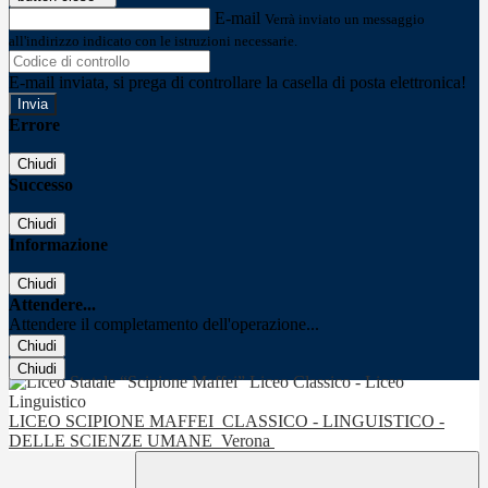
E-mail
Verrà inviato un messaggio
all'indirizzo indicato con le istruzioni necessarie.
E-mail inviata, si prega di controllare la casella di posta elettronica!
Errore
Chiudi
Successo
Chiudi
Informazione
Chiudi
Attendere...
Attendere il completamento dell'operazione...
Chiudi
Chiudi
LICEO SCIPIONE MAFFEI
CLASSICO - LINGUISTICO -
DELLE SCIENZE UMANE
Verona