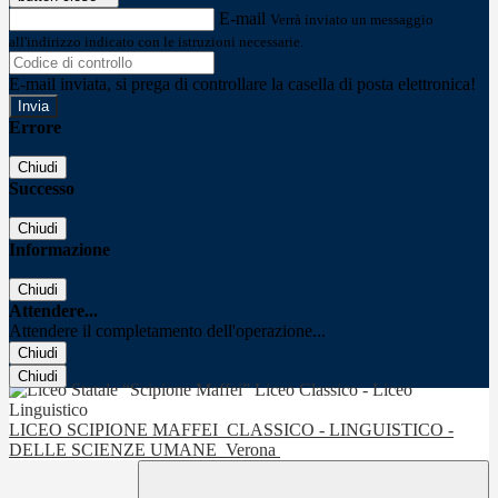
E-mail
Verrà inviato un messaggio
all'indirizzo indicato con le istruzioni necessarie.
E-mail inviata, si prega di controllare la casella di posta elettronica!
Errore
Chiudi
Successo
Chiudi
Informazione
Chiudi
Attendere...
Attendere il completamento dell'operazione...
Chiudi
Chiudi
LICEO SCIPIONE MAFFEI
CLASSICO - LINGUISTICO -
DELLE SCIENZE UMANE
Verona