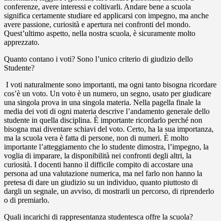
conferenze, avere interessi e coltivarli. Andare bene a scuola
significa certamente studiare ed applicarsi con impegno, ma anche
avere passione, curiosità e apertura nei confronti del mondo.
Quest’ultimo aspetto, nella nostra scuola, è sicuramente molto
apprezzato.
Quanto contano i voti? Sono l’unico criterio di giudizio dello
Studente?
I voti naturalmente sono importanti, ma ogni tanto bisogna ricordare
cos’è un voto. Un voto è un numero, un segno, usato per giudicare
una singola prova in una singola materia. Nella pagella finale la
media dei voti di ogni materia descrive l’andamento generale dello
studente in quella disciplina. È importante ricordarlo perché non
bisogna mai diventare schiavi del voto. Certo, ha la sua importanza,
ma la scuola vera è fatta di persone, non di numeri. È molto
importante l’atteggiamento che lo studente dimostra, l’impegno, la
voglia di imparare, la disponibilità nei confronti degli altri, la
curiosità. I docenti hanno il difficile compito di accostare una
persona ad una valutazione numerica, ma nel farlo non hanno la
pretesa di dare un giudizio su un individuo, quanto piuttosto di
dargli un segnale, un avviso, di mostrarli un percorso, di riprenderlo
o di premiarlo.
Quali incarichi di rappresentanza studentesca offre la scuola?