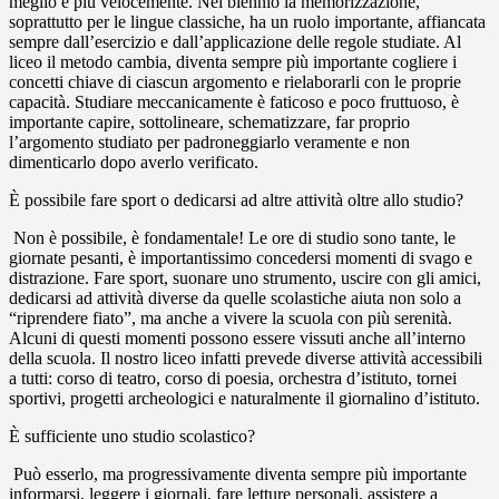
meglio e più velocemente. Nel biennio la memorizzazione,
soprattutto per le lingue classiche, ha un ruolo importante, affiancata
sempre dall’esercizio e dall’applicazione delle regole studiate. Al
liceo il metodo cambia, diventa sempre più importante cogliere i
concetti chiave di ciascun argomento e rielaborarli con le proprie
capacità. Studiare meccanicamente è faticoso e poco fruttuoso, è
importante capire, sottolineare, schematizzare, far proprio
l’argomento studiato per padroneggiarlo veramente e non
dimenticarlo dopo averlo verificato.
È possibile fare sport o dedicarsi ad altre attività oltre allo studio?
Non è possibile, è fondamentale! Le ore di studio sono tante, le
giornate pesanti, è importantissimo concedersi momenti di svago e
distrazione. Fare sport, suonare uno strumento, uscire con gli amici,
dedicarsi ad attività diverse da quelle scolastiche aiuta non solo a
“riprendere fiato”, ma anche a vivere la scuola con più serenità.
Alcuni di questi momenti possono essere vissuti anche all’interno
della scuola. Il nostro liceo infatti prevede diverse attività accessibili
a tutti: corso di teatro, corso di poesia, orchestra d’istituto, tornei
sportivi, progetti archeologici e naturalmente il giornalino d’istituto.
È sufficiente uno studio scolastico?
Può esserlo, ma progressivamente diventa sempre più importante
informarsi, leggere i giornali, fare letture personali, assistere a