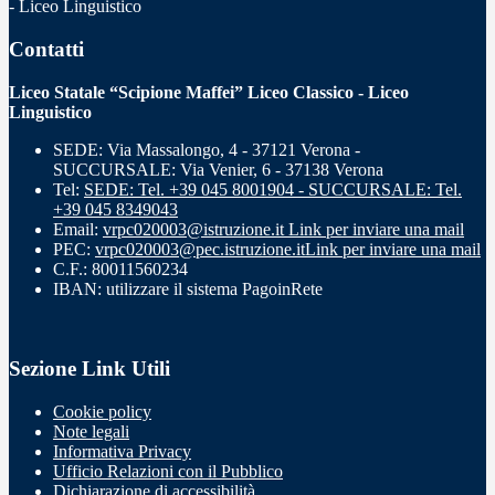
- Liceo Linguistico
Contatti
Liceo Statale “Scipione Maffei” Liceo Classico - Liceo
Linguistico
SEDE: Via Massalongo, 4 - 37121 Verona -
SUCCURSALE: Via Venier, 6 - 37138 Verona
Tel:
SEDE: Tel. +39 045 8001904 - SUCCURSALE: Tel.
+39 045 8349043
Email:
vrpc020003@istruzione.it
Link per inviare una mail
PEC:
vrpc020003@pec.istruzione.it
Link per inviare una mail
C.F.: 80011560234
IBAN: utilizzare il sistema PagoinRete
Sezione Link Utili
Cookie policy
Note legali
Informativa Privacy
Ufficio Relazioni con il Pubblico
Dichiarazione di accessibilità