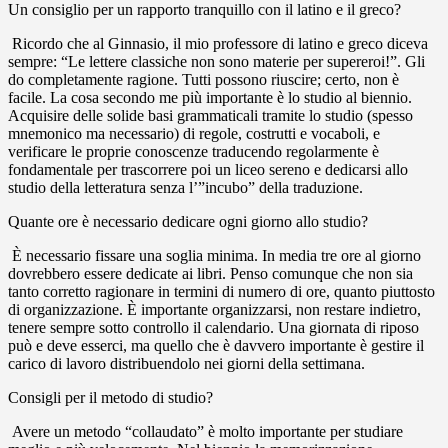
Un consiglio per un rapporto tranquillo con il latino e il greco?
Ricordo che al Ginnasio, il mio professore di latino e greco diceva
sempre: “Le lettere classiche non sono materie per supereroi!”. Gli
do completamente ragione. Tutti possono riuscire; certo, non è
facile. La cosa secondo me più importante è lo studio al biennio.
Acquisire delle solide basi grammaticali tramite lo studio (spesso
mnemonico ma necessario) di regole, costrutti e vocaboli, e
verificare le proprie conoscenze traducendo regolarmente è
fondamentale per trascorrere poi un liceo sereno e dedicarsi allo
studio della letteratura senza l’”incubo” della traduzione.
Quante ore è necessario dedicare ogni giorno allo studio?
È necessario fissare una soglia minima. In media tre ore al giorno
dovrebbero essere dedicate ai libri. Penso comunque che non sia
tanto corretto ragionare in termini di numero di ore, quanto piuttosto
di organizzazione. È importante organizzarsi, non restare indietro,
tenere sempre sotto controllo il calendario. Una giornata di riposo
può e deve esserci, ma quello che è davvero importante è gestire il
carico di lavoro distribuendolo nei giorni della settimana.
Consigli per il metodo di studio?
Avere un metodo “collaudato” è molto importante per studiare