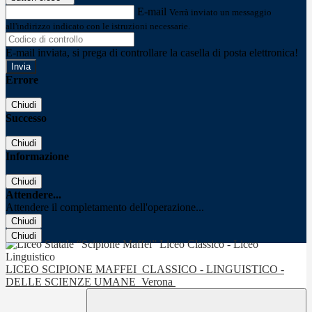
E-mail
Verrà inviato un messaggio
all'indirizzo indicato con le istruzioni necessarie.
E-mail inviata, si prega di controllare la casella di posta elettronica!
Errore
Chiudi
Successo
Chiudi
Informazione
Chiudi
Attendere...
Attendere il completamento dell'operazione...
Chiudi
Chiudi
LICEO SCIPIONE MAFFEI
CLASSICO - LINGUISTICO -
DELLE SCIENZE UMANE
Verona