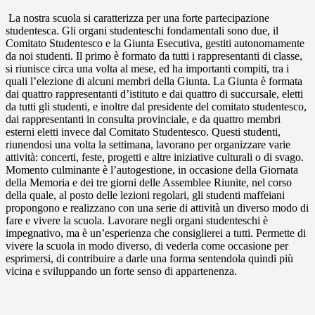
La nostra scuola si caratterizza per una forte partecipazione
studentesca. Gli organi studenteschi fondamentali sono due, il
Comitato Studentesco e la Giunta Esecutiva, gestiti autonomamente
da noi studenti. Il primo è formato da tutti i rappresentanti di classe,
si riunisce circa una volta al mese, ed ha importanti compiti, tra i
quali l’elezione di alcuni membri della Giunta. La Giunta è formata
dai quattro rappresentanti d’istituto e dai quattro di succursale, eletti
da tutti gli studenti, e inoltre dal presidente del comitato studentesco,
dai rappresentanti in consulta provinciale, e da quattro membri
esterni eletti invece dal Comitato Studentesco. Questi studenti,
riunendosi una volta la settimana, lavorano per organizzare varie
attività: concerti, feste, progetti e altre iniziative culturali o di svago.
Momento culminante è l’autogestione, in occasione della Giornata
della Memoria e dei tre giorni delle Assemblee Riunite, nel corso
della quale, al posto delle lezioni regolari, gli studenti maffeiani
propongono e realizzano con una serie di attività un diverso modo di
fare e vivere la scuola. Lavorare negli organi studenteschi è
impegnativo, ma è un’esperienza che consiglierei a tutti. Permette di
vivere la scuola in modo diverso, di vederla come occasione per
esprimersi, di contribuire a darle una forma sentendola quindi più
vicina e sviluppando un forte senso di appartenenza.