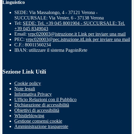
Linguistico
SEDE: Via Massalongo, 4 - 37121 Verona -
SUCCURSALE: Via Venier, 6 - 37138 Verona
Tel:
SEDE: Tel. +39 045 8001904 - SUCCURSALE: Tel.
+39 045 8349043
Email:
vrpc020003@istruzione.it
Link per inviare una mail
PEC:
vrpc020003@pec.istruzione.it
Link per inviare una mail
C.F.: 80011560234
IBAN: utilizzare il sistema PagoinRete
Sezione Link Utili
Cookie policy
Note legali
Informativa Privacy
Ufficio Relazioni con il Pubblico
Dichiarazione di accessibilità
Obiettivi di accessibilità
Whistleblowing
Gestione consensi cookie
Amministrazione trasparente