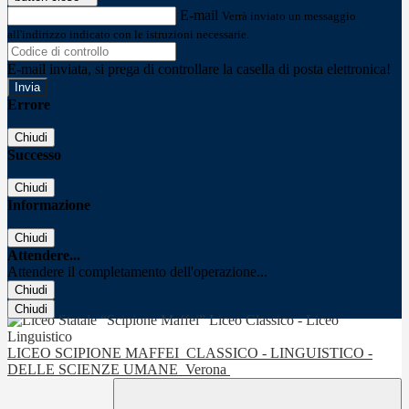
E-mail
Verrà inviato un messaggio
all'indirizzo indicato con le istruzioni necessarie.
E-mail inviata, si prega di controllare la casella di posta elettronica!
Errore
Chiudi
Successo
Chiudi
Informazione
Chiudi
Attendere...
Attendere il completamento dell'operazione...
Chiudi
Chiudi
LICEO SCIPIONE MAFFEI
CLASSICO - LINGUISTICO -
DELLE SCIENZE UMANE
Verona