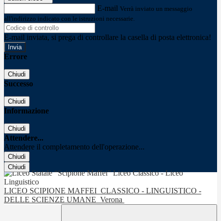
E-mail
Verrà inviato un messaggio
all'indirizzo indicato con le istruzioni necessarie.
E-mail inviata, si prega di controllare la casella di posta elettronica!
Errore
Chiudi
Successo
Chiudi
Informazione
Chiudi
Attendere...
Attendere il completamento dell'operazione...
Chiudi
Chiudi
LICEO SCIPIONE MAFFEI
CLASSICO - LINGUISTICO -
DELLE SCIENZE UMANE
Verona