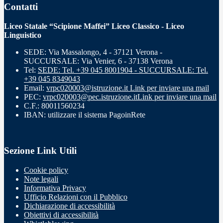
Contatti
Liceo Statale “Scipione Maffei” Liceo Classico - Liceo
Linguistico
SEDE: Via Massalongo, 4 - 37121 Verona -
SUCCURSALE: Via Venier, 6 - 37138 Verona
Tel:
SEDE: Tel. +39 045 8001904 - SUCCURSALE: Tel.
+39 045 8349043
Email:
vrpc020003@istruzione.it
Link per inviare una mail
PEC:
vrpc020003@pec.istruzione.it
Link per inviare una mail
C.F.: 80011560234
IBAN: utilizzare il sistema PagoinRete
Sezione Link Utili
Cookie policy
Note legali
Informativa Privacy
Ufficio Relazioni con il Pubblico
Dichiarazione di accessibilità
Obiettivi di accessibilità