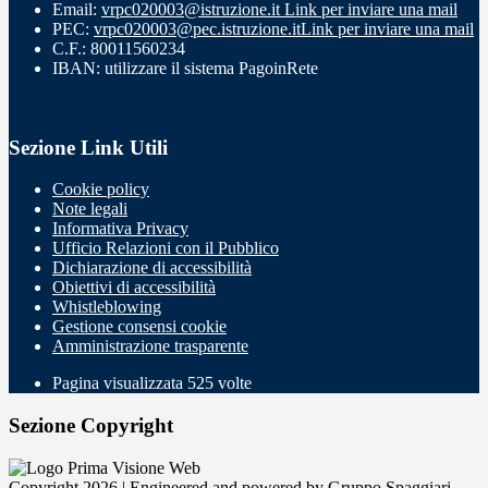
Email:
vrpc020003@istruzione.it
Link per inviare una mail
PEC:
vrpc020003@pec.istruzione.it
Link per inviare una mail
C.F.: 80011560234
IBAN: utilizzare il sistema PagoinRete
Sezione Link Utili
Cookie policy
Note legali
Informativa Privacy
Ufficio Relazioni con il Pubblico
Dichiarazione di accessibilità
Obiettivi di accessibilità
Whistleblowing
Gestione consensi cookie
Amministrazione trasparente
Pagina visualizzata
525
volte
Sezione Copyright
Copyright 2026 | Engineered and powered by Gruppo Spaggiari