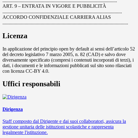
.............................................................................................
ART. 9 – ENTRATA IN VIGORE E PUBBLICITÀ
.................................................................................................
ACCORDO CONFIDENZIALE CARRIERA ALIAS
......................................................................................................
Licenza
In applicazione del principio open by default ai sensi dell’articolo 52
del decreto legislativo 7 marzo 2005, n. 82 (CAD) e salvo dove
diversamente specificato (compresi i contenuti incorporati di terzi), i
dati, i documenti e le informazioni pubblicati sul sito sono rilasciati
con licenza CC-BY 4.0.
Uffici responsabili
Dirigenza
Staff composto dal Dirigente e dai suoi collaboratori, assicura la
gestione unitaria delle istituzioni scolastiche e rappresenta
legalmente l'istituzione.