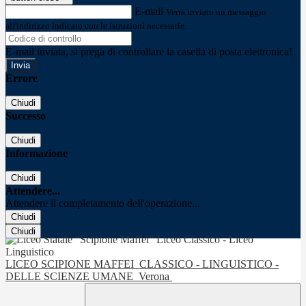
E-mail
Verrà inviato un messaggio
all'indirizzo indicato con le istruzioni necessarie.
E-mail inviata, si prega di controllare la casella di posta elettronica!
Errore
Chiudi
Successo
Chiudi
Informazione
Chiudi
Attendere...
Attendere il completamento dell'operazione...
Chiudi
Chiudi
LICEO SCIPIONE MAFFEI
CLASSICO - LINGUISTICO -
DELLE SCIENZE UMANE
Verona